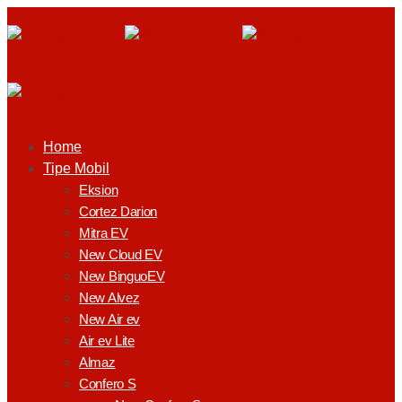
Home
Tipe Mobil
Eksion
Cortez Darion
Mitra EV
New Cloud EV
New BinguoEV
New Alvez
New Air ev
Air ev Lite
Almaz
Confero S