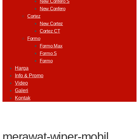
New Confero S
New Confero
Cortez
New Cortez
Cortez CT
Formo
Formo Max
Formo S
Formo
Harga
Info & Promo
Video
Galeri
Kontak
merawat-wiper-mobil