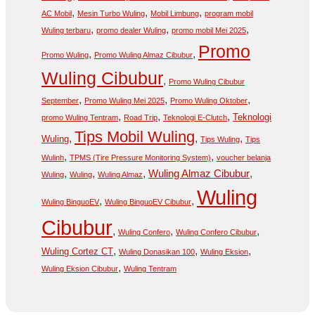
,
,
,
AC Mobil
Mesin Turbo Wuling
Mobil Limbung
program mobil
,
,
,
Wuling terbaru
promo dealer Wuling
promo mobil Mei 2025
Promo
,
,
Promo Wuling
Promo Wuling Almaz Cibubur
Wuling Cibubur
,
Promo Wuling Cibubur
,
,
,
September
Promo Wuling Mei 2025
Promo Wuling Oktober
,
,
,
Teknologi
promo Wuling Tentram
Road Trip
Teknologi E-Clutch
Tips Mobil Wuling
,
,
,
Wuling
Tips Wuling
Tips
,
,
Wulinh
TPMS (Tire Pressure Monitoring System)
voucher belanja
,
,
,
,
Wuling Almaz Cibubur
Wuling
Wuling
Wuling Almaz
Wuling
,
,
Wuling BinguoEV
Wuling BinguoEV Cibubur
Cibubur
,
,
,
Wuling Confero
Wuling Confero Cibubur
,
,
,
Wuling Cortez CT
Wuling Donasikan 100
Wuling Eksion
,
Wuling Eksion Cibubur
Wuling Tentram