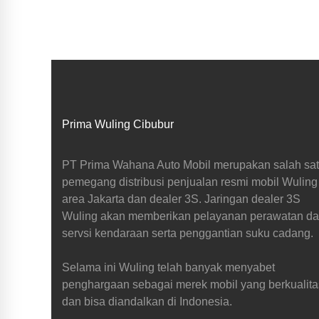
Prima Wuling Cibubur
PT Prima Wahana Auto Mobil merupakan salah sa
pemegang distribusi penjualan resmi mobil Wuling
area Jakarta dan dealer 3S. Jaringan dealer 3S
Wuling akan memberikan pelayanan perawatan d
servsi kendaraan serta penggantian suku cadang.
Selama ini Wuling telah banyak menyabet
penghargaan sebagai merek mobil yang berkualita
dan bisa diandalkan di Indonesia.