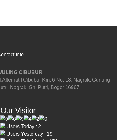
ontact Info
WULING CIBUBUR
l.Alternatif Cibubur Km. 6 No. 18, Nagrak, Gunung
utri, Nagrak, Gn. Putri, Bogor 16967
Our Visitor
Users Today : 2
Users Yesterday : 19