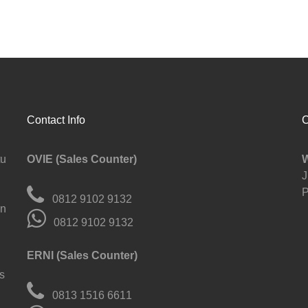
Contact Info
C
tu
OVIE (Sales Counter)
J
P
0812 9102 9132
an
0812 9102 9132
ERNI (Sales Counter)
s
0813 1516 6611