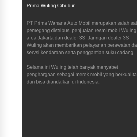
Prima Wuling Cibubur
PT Prima Wahana Auto Mobil merupakan salah sa
pemegang distribusi penjualan resmi mobil Wuling
area Jakarta dan dealer 3S. Jaringan dealer 3S
Wuling akan memberikan pelayanan perawatan d
servsi kendaraan serta penggantian suku cadang.
Selama ini Wuling telah banyak menyabet
penghargaan sebagai merek mobil yang berkualita
dan bisa diandalkan di Indonesia.