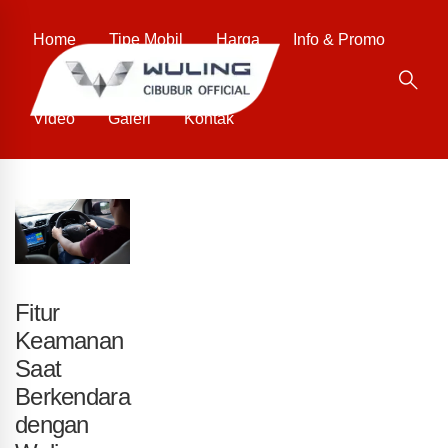
Home
Tipe Mobil
Harga
Info & Promo
Video
Galeri
Kontak
Fitur
Keamanan
Saat
Berkendara
dengan