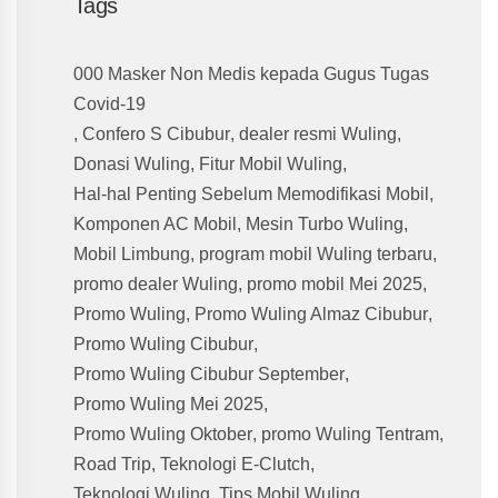
Tags
000 Masker Non Medis kepada Gugus Tugas
Covid-19
,
Confero S Cibubur
,
dealer resmi Wuling
,
Donasi Wuling
,
Fitur Mobil Wuling
,
Hal-hal Penting Sebelum Memodifikasi Mobil
,
Komponen AC Mobil
,
Mesin Turbo Wuling
,
Mobil Limbung
,
program mobil Wuling terbaru
,
promo dealer Wuling
,
promo mobil Mei 2025
,
Promo Wuling
,
Promo Wuling Almaz Cibubur
,
Promo Wuling Cibubur
,
Promo Wuling Cibubur September
,
Promo Wuling Mei 2025
,
Promo Wuling Oktober
,
promo Wuling Tentram
,
Road Trip
,
Teknologi E-Clutch
,
Teknologi Wuling
,
Tips Mobil Wuling
,