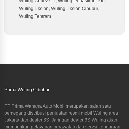
Wuling Cortez CT
,
Wuling Donasikan 100
,
Wuling Eksion
,
Wuling Eksion Cibubur
,
Wuling Tentram
Prima Wuling Cibubur
PT Prima Wahana Auto Mobil merupakan salah satu
pemegang distribusi penjualan resmi mobil Wuling area
Jakarta dan dealer 3S. Jaringan dealer 3S Wuling akan
memberikan pelayanan perawatan dan servsi kendaraan