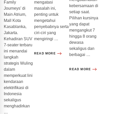
mengatasi
Family
kebersamaan di
masalah ini,
Journeys’ di
setiap saat.
penting untuk
Main Atrium,
Pilihan kursinya
mengetahui
Mall Kota
yang dapat
penyebabnya serta
Kasablanka,
mengangkut 7
ciri-ciri yang
Jakarta.
hingga 8 orang
mengiringi …
Kehadiran SUV
dewasa
7-seater terbaru
sekaligus dan
ini menandai
READ MORE
berbagai …
langkah
strategis Wuling
dalam
READ MORE
memperkuat lini
kendaraan
elektrifikasi di
Indonesia
sekaligus
menghadirkan
…