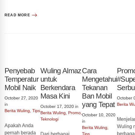
READ MORE
Penyebab
Wuling Almaz
Cara
Prom
Temperatur
untuk
Mengetahui
#Supe
Mobil Naik
Berkendara
Tekanan
Serbu
Masa Kini
Ban Mobil
October 27, 2020
October 
yang Tepat
in
Berita Wu
October 17, 2020
in
Berita Wuling
,
Tips
Berita Wuling
,
Promo
,
October 10, 2020
Teknologi
Menjelan
in
Apakah Anda
Wuling 
Berita Wuling
,
pernah berada
berbaga
Dari berbagai
Tips