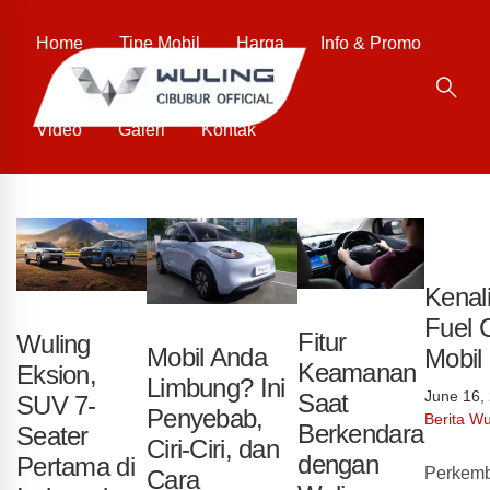
Home
Tipe Mobil
Harga
Info & Promo
Video
Galeri
Kontak
Kenali
Fuel 
Fitur
Wuling
Mobil Anda
Mobil
Keamanan
Eksion,
Limbung? Ini
June 16,
Saat
SUV 7-
Penyebab,
Berita Wu
Berkendara
Seater
Ciri-Ciri, dan
dengan
Pertama di
Perkemb
Cara