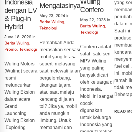
Wuling
Indonesia
yang se
Mengatasinya
Confero
dengan EV
membaw
May 23, 2024
in
perubah
& Plug-in
May 22, 2023
in
Berita Wuling
,
dalam in
Hybrid
Berita Wuling
,
Teknologi
Saat ini
Teknologi
June 18, 2026
in
produse
Pernahkah Anda
Berita Wuling
,
membuat
Confero adalah
Promo
,
Teknologi
merasakan sensasi
kendara
salah satu seri
mobil yang terasa
menyema
MPV Wuling
seperti melayang
Wuling Motors
fuel cel
yang paling
saat melewati jalan
(Wuling) secara
ini, mob
banyak dicari
bergelombang,
resmi
ramah l
oleh keluarga di
tikungan tajam,
meluncurkan
tidak me
Indonesia.
atau saat melaju
Wuling Eksion
Bebera
Mobil ini sangat
kencang di jalan
dalam acara
cocok
tol? Jika ya, mobil
Grand
digunakan
READ M
anda mungkin
Launching
untuk keluarga
limbung. Untuk
Wuling Eksion
Indonesia yang
memahami dan
‘Exploring
mengutamakan