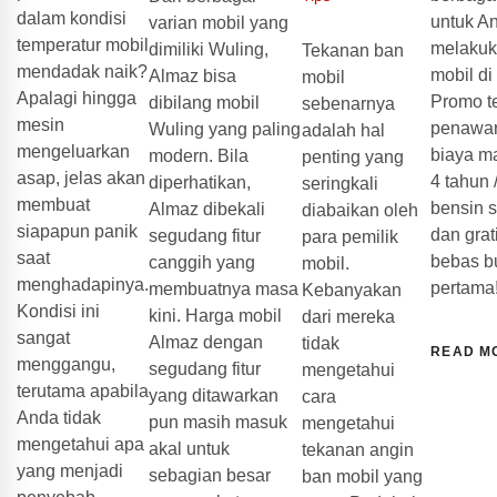
dalam kondisi
untuk A
varian mobil yang
temperatur mobil
melakuk
dimiliki Wuling,
Tekanan ban
mendadak naik?
mobil di
Almaz bisa
mobil
Apalagi hingga
Promo te
dibilang mobil
sebenarnya
mesin
penawar
Wuling yang paling
adalah hal
mengeluarkan
biaya m
modern. Bila
penting yang
asap, jelas akan
4 tahun 
diperhatikan,
seringkali
membuat
bensin 
Almaz dibekali
diabaikan oleh
siapapun panik
dan grat
segudang fitur
para pemilik
saat
bebas b
canggih yang
mobil.
menghadapinya.
pertama
membuatnya masa
Kebanyakan
Kondisi ini
kini. Harga mobil
dari mereka
sangat
Almaz dengan
tidak
READ M
menggangu,
segudang fitur
mengetahui
terutama apabila
yang ditawarkan
cara
Anda tidak
pun masih masuk
mengetahui
mengetahui apa
akal untuk
tekanan angin
yang menjadi
sebagian besar
ban mobil yang