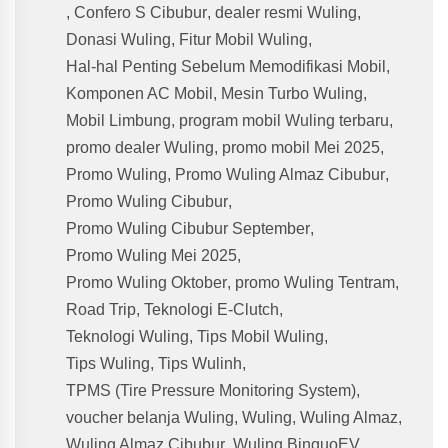
,
Confero S Cibubur
,
dealer resmi Wuling
,
Donasi Wuling
,
Fitur Mobil Wuling
,
Hal-hal Penting Sebelum Memodifikasi Mobil
,
Komponen AC Mobil
,
Mesin Turbo Wuling
,
Mobil Limbung
,
program mobil Wuling terbaru
,
promo dealer Wuling
,
promo mobil Mei 2025
,
Promo Wuling
,
Promo Wuling Almaz Cibubur
,
Promo Wuling Cibubur
,
Promo Wuling Cibubur September
,
Promo Wuling Mei 2025
,
Promo Wuling Oktober
,
promo Wuling Tentram
,
Road Trip
,
Teknologi E-Clutch
,
Teknologi Wuling
,
Tips Mobil Wuling
,
Tips Wuling
,
Tips Wulinh
,
TPMS (Tire Pressure Monitoring System)
,
voucher belanja Wuling
,
Wuling
,
Wuling Almaz
,
Wuling Almaz Cibubur
,
Wuling BinguoEV
,