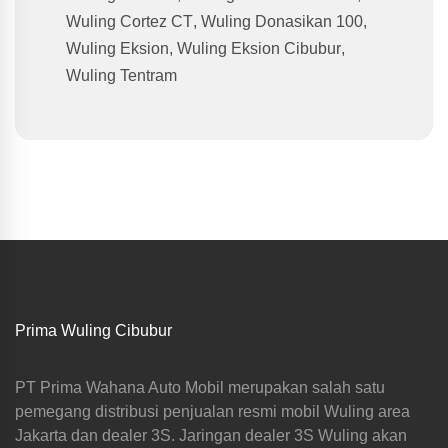
Wuling Cortez CT
,
Wuling Donasikan 100
,
Wuling Eksion
,
Wuling Eksion Cibubur
,
Wuling Tentram
Prima Wuling Cibubur
PT Prima Wahana Auto Mobil merupakan salah satu
pemegang distribusi penjualan resmi mobil Wuling area
Jakarta dan dealer 3S. Jaringan dealer 3S Wuling akan