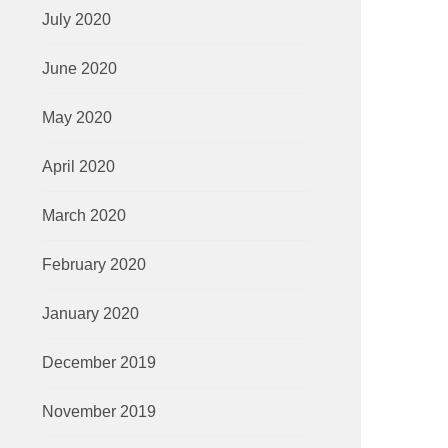
July 2020
June 2020
May 2020
April 2020
Wuling Hadirkan Promo Bertajuk ‘Tentram’ : Tenang,
Sepanjang Bulan Mei
March 2020
ay 16, 2025
in
Promo
February 2020
uling Motors (Wuling) menghadirkan program promo terbaru be
January 2020
December 2019
November 2019