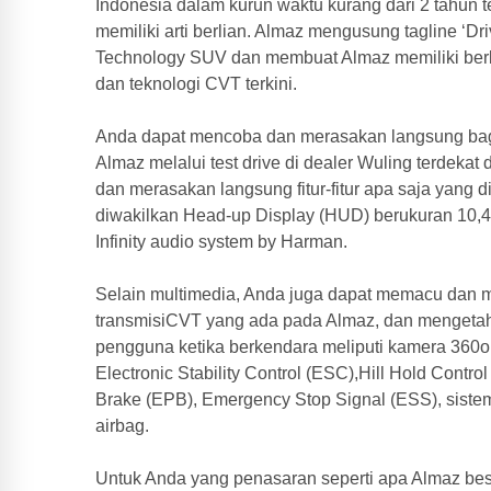
Indonesia dalam kurun waktu kurang dari 2 tahun 
memiliki arti berlian. Almaz mengusung tagline ‘
Technology SUV dan membuat Almaz memiliki berba
dan teknologi CVT terkini.
Anda dapat mencoba dan merasakan langsung baga
Almaz melalui test drive di dealer Wuling terdekat 
dan merasakan langsung fitur-fitur apa saja yang d
diwakilkan Head-up Display (HUD) berukuran 10,4 i
Infinity audio system by Harman.
Selain multimedia, Anda juga dapat memacu dan m
transmisiCVT yang ada pada Almaz, dan mengetahu
pengguna ketika berkendara meliputi kamera 360o, 
Electronic Stability Control (ESC),Hill Hold Contro
Brake (EPB), Emergency Stop Signal (ESS), siste
airbag.
Untuk Anda yang penasaran seperti apa Almaz beser