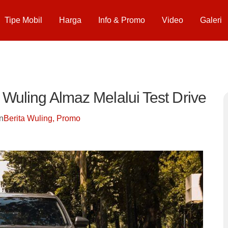
Tipe Mobil
Harga
Info & Promo
Video
Galeri
 Wuling Almaz Melalui Test Drive
n
Berita Wuling
,
Promo