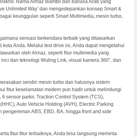
terakhir. Nama Almaz diambil dari bahasa Arab yang
Drive Unlimited Way’ dan mengedepankan konsep Smart &
gai keunggulan seperti Smart Multimedia, mesin turbo,
imana sensasi berkendara terbaik yang ditawarkan
di kota Anda. Melalui test drive ini, Anda dapat mengetahui
itawarkan oleh Almaz, seperti fitur multimedia yang
nci dan teknologi Wuling Link, visual kamera 360°, dan
erasakan sendiri mesin turbo dan halusnya sistem
i fitur keselamatan modern pun hadir untuk melindungi
6 sensor parkir, Traction Control System (TCS),
l (HHC), Auto Vehicle Holding (AVH), Electric Parking
m pengereman ABS, EBD, BA, hingga front and side
ta fitur-fitur terbaiknya, Anda bisa langsung meminta